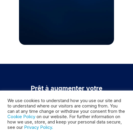
Prêt
à
augmenter
votre
efficacité
et
à
résoudre
plus
We use cookies to understand how you use our site and
de
cas
?
to understand where our visitors are coming from. You
can at any time change or withdraw your consent from the
Cookie Policy
on our website. For further information on
Parlez au service commercial
how we use, store, and keep your personal data secure,
see our
Privacy Policy.