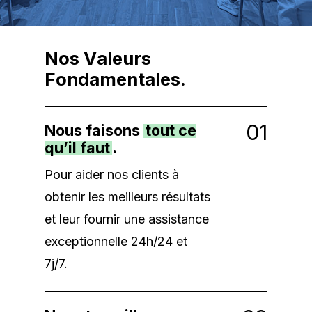
N
o
s
V
a
l
e
u
r
s
F
o
n
d
a
m
e
n
t
a
l
e
s
.
0
1
Nous faisons
tout ce
qu’il faut
.
Pour aider nos clients à
obtenir les meilleurs résultats
et leur fournir une assistance
exceptionnelle 24h/24 et
7j/7.