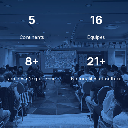
5
16
Continents
Équipes
+
+
8
21
années d'expérience
Nationalités et culture