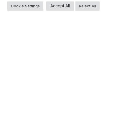
Accept All
Cookie Settings
Reject All
TRG
© 2026 All rights reserved.
Privacy Policy
Cookie Policy
Ethics & Integrity Policy